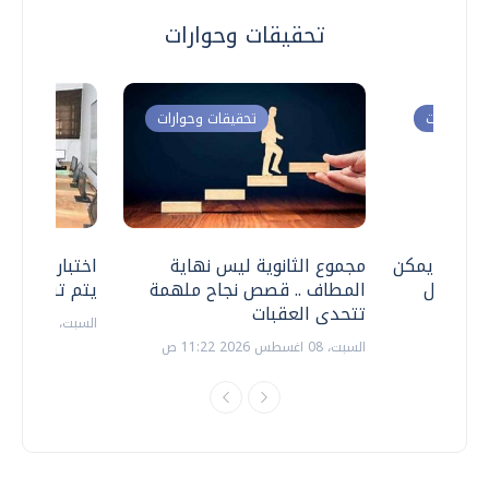
تحقيقات وحوارات
ت وحوارات
تحقيقات وحوارات
 .. هل يمكن
مجموع الثانوية ليس نهاية
اختبارات القد
ف نتعامل
المطاف .. قصص نجاح ملهمة
يتم تنظيمها 
تتحدى العقبات
السبت، 18 يوليو 2026 09:22 ص
السبت، 08 اغسطس 2026 11:22 ص