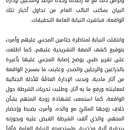
وتزامنَ ذلك مع ما رصدته وحدة الرصد والتحليل بإدارة
البيان بمكتب النائب العام من تداول أخبار تلك
الواقعة، فباشرت النيابة العامة التحقيقات.
وانتقلت النيابة لمناظرة جثامين المجني عليهم وأمرت
بتوقيع كشف الصفة التشريحية عليهم، كما اطلعت
على تقرير طبي يوضح إصابة المجني عليها بأعيرة
بالذراعين والرجلين والصدر، وعاينت ما بمسرح الواقعة
من آثار مادية، وندبت الإدارةَ العامَّةَ للأدلة الجنائية
لمعاينته ورفع ما به آثار، وطلبت تحريات الشرطة حول
الواقعة، كما استمعت لشهادة زوجة المتهم بشأن
خلافِ زوجها الماليِّ مع والده، وأمرت بضبط وإحضار
المتهم، والذي ألقت الشرطة القبض عليه وبحوزته
بندقية آلية وذخيرة، واستجوبته النيابة العامة فأقرَّ