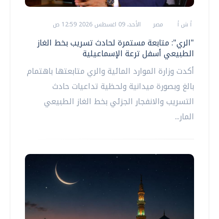
أ ش أ
مصر
الأحد، 09 اغسطس 2026 12:59 ص
"الري": متابعة مستمرة لحادث تسريب بخط الغاز
الطبيعي أسفل ترعة الإسماعيلية
أكدت وزارة الموارد المائية والري متابعتها باهتمام
بالغ وبصورة ميدانية ولحظية تداعيات حادث
التسريب والانفجار الجزئي بخط الغاز الطبيعي
المار...