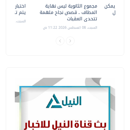
 .. هل يمكن
مجموع الثانوية ليس نهاية
اختبارات القد
ف نتعامل
المطاف .. قصص نجاح ملهمة
يتم تنظيمها 
تتحدى العقبات
السبت، 18 يوليو 2026 09:22 ص
السبت، 08 اغسطس 2026 11:22 ص