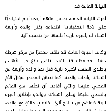
النيابة العامة قد
أمرت النيابة العامة، بحبس متهم أربعة أيام احتياطيًّا
على ذمة التحقيقات؛ لاتهامه بقتل والده وأربعة
أشقاء له بأعيرة نارية أطلقها من بندقية آلية.
وكانت النيابة العامة قد تلقت محضرًا من مركز شرطة
دشنا بمحافظة قنا يُفيد بتلقى بلاغ من الأهالي
بإطلاق المتهم لأعيرة نارية قتل بها والده وأربعة من
أشقائه وأصاب والدته، كما تضمَّن المحضر سؤالَ الأمّ
المجني عليها والتي أفادت أن نجلَها هو القائم
بالتعدي عليها وعلى أشقائه ووالدهِ بإطلاق أعيرة
نارية صَوبَهم من سلاح آليٍّ؛ لخلافاتٍ ماليّةٍ مع والده،