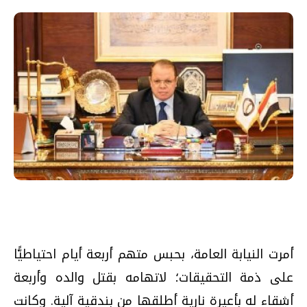
أمرت النيابة العامة، بحبس متهم أربعة أيام احتياطيًّا
على ذمة التحقيقات؛ لاتهامه بقتل والده وأربعة
أشقاء له بأعيرة نارية أطلقها من بندقية آلية. وكانت