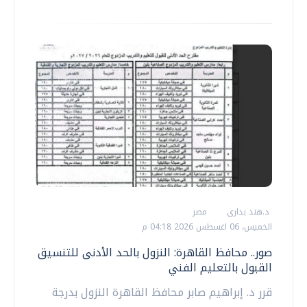
د.هند بدارى
مصر
الخميس، 06 اغسطس 2026 04:18 م
صور.. محافظ القاهرة: النزول بالحد الأدنى للتنسيق
القبول بالتعليم الفني
قرر د. إبراهيم صابر محافظ القاهرة النزول بدرجة