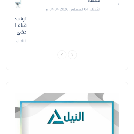
معها؟
الثلاثاء، 04 اغسطس 2026 04:04 م
ترشيدا للمياه
قناة السويس 
ذكي بالطاقة
الثلاثاء، 14 يوليو 2026 06:11 م