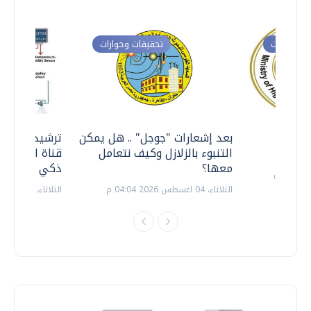
ت وحوارات
تحقيقات وحوارات
معي ..
بعد إشعارات "جوجل" .. هل يمكن
ترشيدا للمياه
التنبوء بالزلازل وكيف نتعامل
قناة السويس 
معها؟
ذكي بالطاقة
الثلاثاء، 04 اغسطس 2026 04:04 م
الثلاثاء، 14 يوليو 2026 06:11 م