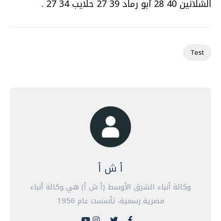
الشلاتين 40 28 أبو رماد 39 27 حلايب 34 27 .
Test
أ ش أ
وكالة أنباء الشرق الأوسط (أ ش أ) هي وكالة أنباء
مصرية رسمية، تأسست عام 1956