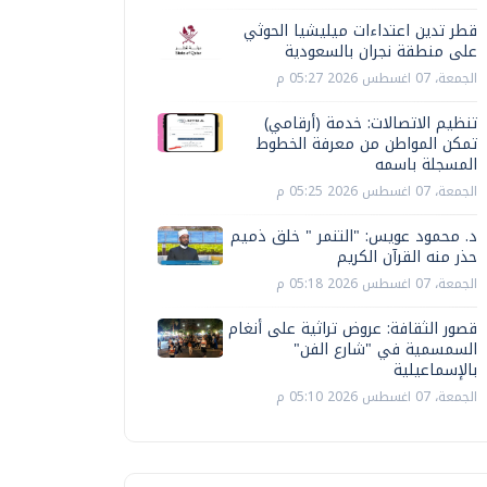
قطر تدين اعتداءات ميليشيا الحوثي
على منطقة نجران بالسعودية
الجمعة، 07 اغسطس 2026 05:27 م
تنظيم الاتصالات: خدمة (أرقامي)
تمكن المواطن من معرفة الخطوط
المسجلة باسمه
الجمعة، 07 اغسطس 2026 05:25 م
د. محمود عويس: "التنمر " خلق ذميم
حذر منه القرآن الكريم
الجمعة، 07 اغسطس 2026 05:18 م
قصور الثقافة: عروض تراثية على أنغام
السمسمية في "شارع الفن"
بالإسماعيلية
الجمعة، 07 اغسطس 2026 05:10 م