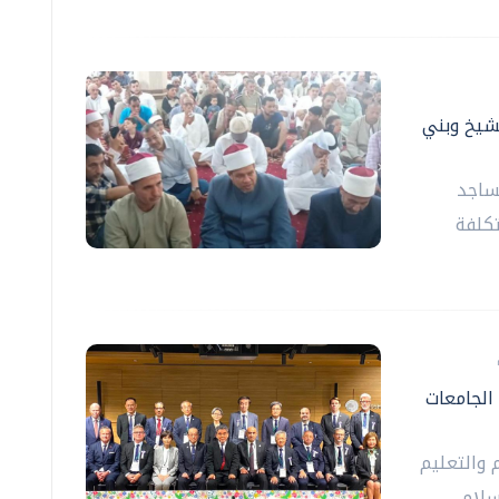
فر الشيخ وبني
مساجد
كلفة
 الجامعات
 والتعليم
سلام