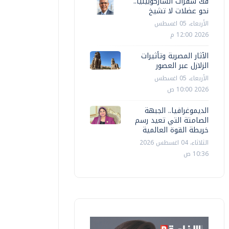
فك شفرات الساركوبينيا..
نحو عضلات لا تشيخ
الأربعاء، 05 اغسطس
2026 12:00 م
الآثار المصرية وتأثيرات
الزلازل عبر العصور
الأربعاء، 05 اغسطس
2026 10:00 ص
مصر
مصر
الديموغرافيا.. الجبهة
لخارجية: ندعو كافة الأطراف في جنوب
وزير الخا
الصامتة التي تعيد رسم
لسودان لدعم العملية الانتقالية
تربط بين
خريطة القوة العالمية
الثلاثاء، 04 اغسطس 2026
حمودة كامل
الإثنين، 07 يوليو 2025 01:37 م
أ ش أ
الأحد، 21 ديسمب
10:36 ص