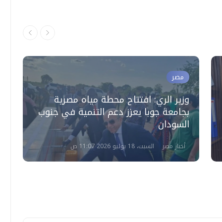
مصر
وزير الري: افتتاح محطة مياه مصرية
بجامعة جوبا يعزز دعم التنمية في جنوب
ا
السودان
ا
أخبار مصر
السبت، 18 يوليو 2026 11:07 ص