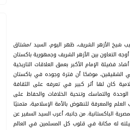
طيب شيخ الأزهر الشريف، ظهر اليوم، السيد /مشتاق
تحقيقات وحوارات
تحقيقات وحوارات
أوجه التعاون بين الأزهر الشريف وجمهورية باكستان
أشاد فضيلة الإمام الأكبر بعمق العلاقات التاريخية
ني الشقيقين، موضحًا أن فترة وجوده في باكستان
لامية كان لها أثر كبير في تعرفه على الثقافة
 الوحدة والتماسك وتنحية الخلافات والحفاظ على
قمي.. تقنيات واعدة
دليلك للتنسيق الجامعي .. تساؤلات
 العلم والمعرفة للنهوض بالأمة الإسلامية، متمنيًا
وإجابات
مصرية الباكستانية. من جانبه، أعرب السيد السفير عن
السبت، 01 اغسطس 2026 10:25 ص
فضيلته له مكانة في قلوب كل المسلمين في العالم