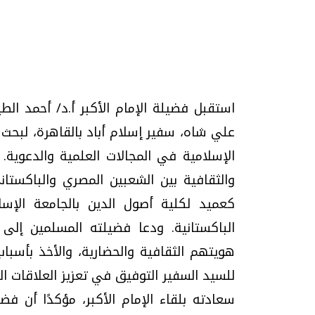
استقبل فضيلة الإمام الأكبر أ.د/ أحمد ال
تحقيقات وحوارات
علي شاه، سفير إسلام أباد بالقاهرة، لبحث 
الإسلامية في المجالات العلمية والدعوية. 
والثقافية بين الشعبين المصري والباكستا
كعميد لكلية أصول الدين بالجامعة الإس
الباكستانية. ودعا فضيلته المسلمين إلى
موجات الطقس الساخنة.. لماذا تحدث وكيف
فيديو.. الإعلام الر
هويتهم الثقافية والحضارية، والأخذ بأسباب
نواجهها؟
وتحديات هائلة
للسيد السفير التوفيق في تعزيز العلاقات ال
الخميس، 23 يوليو 2026 05:18 م
الخميس، 30 يوليو 2026 01:09 م
سعادته بلقاء الإمام الأكبر، مؤكدًا أن 