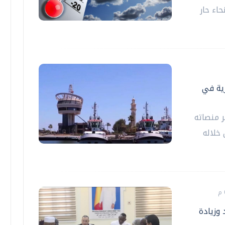
اء حار
رية في
ر منصاته
خلاله
 وزيادة