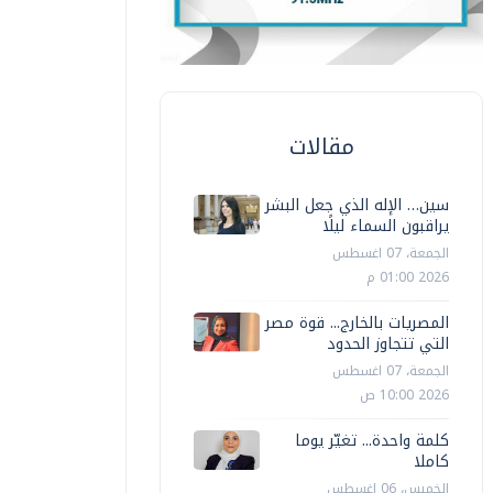
مقالات
سين… الإله الذي جعل البشر
يراقبون السماء ليلًا
الجمعة، 07 اغسطس
2026 01:00 م
المصريات بالخارج... قوة مصر
التي تتجاوز الحدود
الجمعة، 07 اغسطس
2026 10:00 ص
كلمة واحدة... تغيّر يوما
كاملا
الخميس، 06 اغسطس