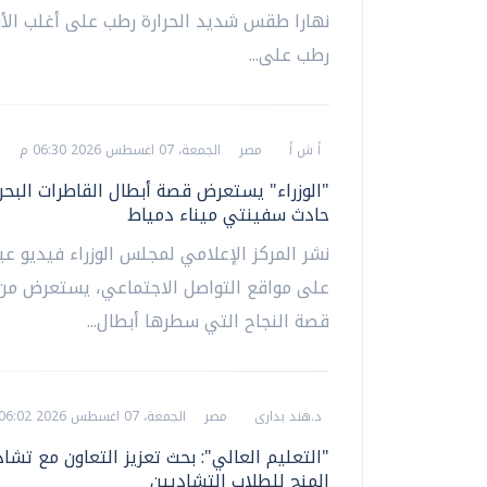
نهارا طقس شديد الحرارة رطب على أغلب الأنح
رطب على...
أ ش أ
مصر
الجمعة، 07 اغسطس 2026 06:30 م
"الوزراء" يستعرض قصة أبطال القاطرات البح
حادث سفينتي ميناء دمياط
نشر المركز الإعلامي لمجلس الوزراء فيديو عب
على مواقع التواصل الاجتماعي، يستعرض من 
قصة النجاح التي سطرها أبطال...
د.هند بدارى
مصر
الجمعة، 07 اغسطس 2026 06:02 م
"التعليم العالي": بحث تعزيز التعاون مع تشاد
المنح للطلاب التشاديين