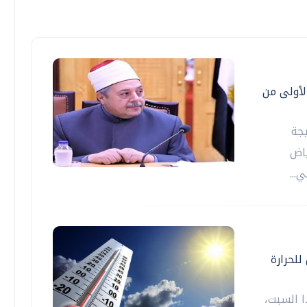
الأولى من
يجة
ياض
...
للحرارة
ا السبت،