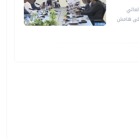
لعالي
 على هامش