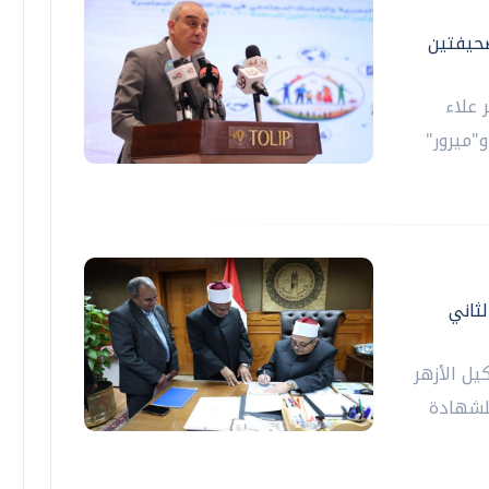
صحيفتين
 علاء
"ميرور"
لثاني
يل الأزهر
للشهادة