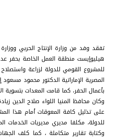
تحقيقات وحوارات
تفقد وفد من وزارة الإنتاج الحربي ووزارة
للمشروع القومي للدولة لزراعة واستصلاح
موجات الطقس الساخنة.. لماذا تحدث وكيف
فيديو.. الإعلام الر
المصرية الإماراتية الدكتور محمود مسعود إن
نواجهها؟
وتحديات هائلة
بأعمال الحفر، كما قامت المعدات بتسوية الأ
الخميس، 23 يوليو 2026 05:18 م
الخميس، 30 يوليو 2026 01:09 م
وكان محافظ المنيا اللواء صلاح الدين زيا
على تذليل كافة المعوقات أمام هذا المشر
للدولة، مكلفا مديري مديريات الخدمات ا
وكتابة تقارير متكاملة ، كما كلف الجهات