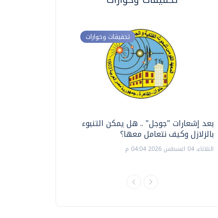
تحقيقات وحوارات
بعد إشعارات "جوجل" .. هل يمكن التنبوء
ترشيدا للمياه والطاق
بالزلازل وكيف نتعامل معها؟
السويس تبتكر نظام ر
الشمسية
الثلاثاء، 04 اغسطس 2026 04:04 م
الثلاثاء، 14 يوليو 2026 06:11 م