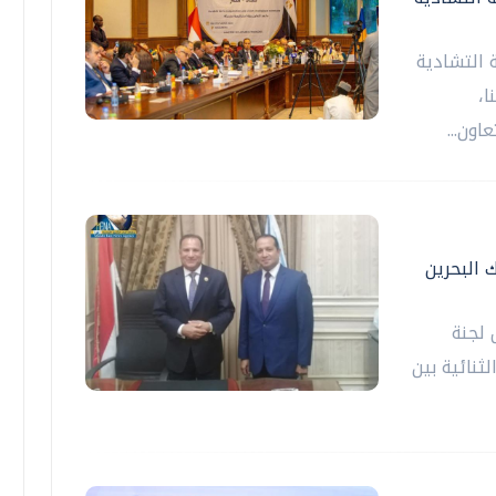
 التشادية
ا،
اون...
 البحرين
 لجنة
ثنائية بين