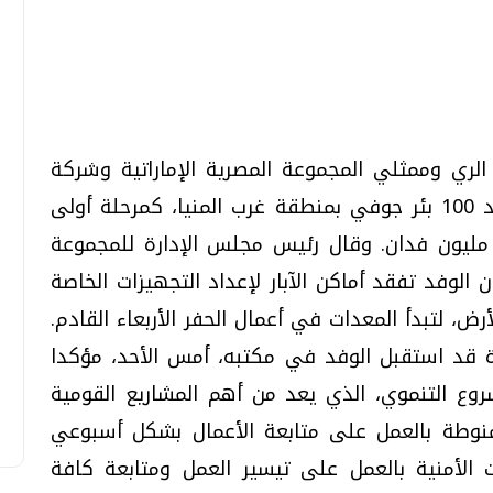
تحقيقات وحوارات
تحقيقات وحوارات
 الري وممثلي المجموعة المصرية الإماراتية وشركة
هيليوإيست منطقة العمل الخاصة بحفر عدد 100 بئر جوفي بمنطقة غرب المنيا، كمرحلة أولى
 مليون فدان. وقال رئيس مجلس الإدارة للمجموعة
قمي.. تقنيات واعدة
دليلك للتنسيق الجامعي .. تساؤلات
 الوفد تفقد أماكن الآبار لإعداد التجهيزات الخاصة
وإجابات
رض، لتبدأ المعدات في أعمال الحفر الأربعاء القادم.
السبت، 01 اغسطس 2026 10:25 ص
دة قد استقبل الوفد في مكتبه، أمس الأحد، مؤكدا
وع التنموي، الذي يعد من أهم المشاريع القومية
لمنوطة بالعمل على متابعة الأعمال بشكل أسبوعي
 الأمنية بالعمل على تيسير العمل ومتابعة كافة