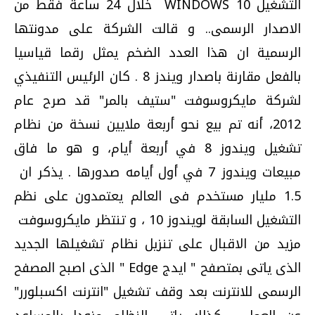
التشغيل WINDOWS 10 خلال 24 ساعة فقط من
الاصدار الرسمى.. و قالت الشركة على مدونتها
الرسمية ان هذا العدد الضخم يمثل رقما قياسيا
بالفعل مقارنة باصدار ويندز 8 . كان الرئيس التنفيذي
لشركة مايكروسوفت "ستيف بالمر" قد صرح عام
2012، أنه تم بيع نحو أربعة ملايين نسخة من نظام
تشغيل ويندوز 8 في أربعة أيام، و هو ما فاق
مبيعات ويندوز 7 في أول أيامه صدورها . يذكر ان
1.5 مليار مستخدم فى العالم يعتمدون على نظم
التشغيل السابقة لويندوز 10 ، و تنتظر مايكروسوفت
مزيد من الاقبال على تنزيل نظام تشغيلها الجديد
الذى ياتى بمتصفح " ايدج Edge " الذى اصبح المصفح
الرسمى للانترنت بعد وقف تشغيل "انترنت اكسبلورر"