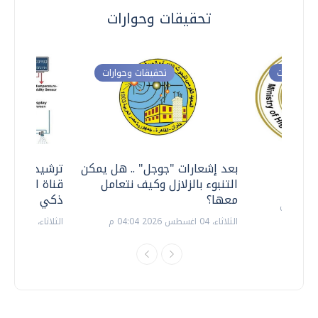
تحقيقات وحوارات
ت وحوارات
تحقيقات وحوارات
معي ..
بعد إشعارات "جوجل" .. هل يمكن
ترشيدا للمياه
التنبوء بالزلازل وكيف نتعامل
قناة السويس 
معها؟
ذكي بالطاقة
الثلاثاء، 04 اغسطس 2026 04:04 م
الثلاثاء، 14 يوليو 2026 06:11 م