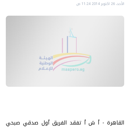
الأحد، 26 اكتوبر 2014 11:24 ص
القاهرة - أ ش أ تفقد الفريق أول صدقي صبحي