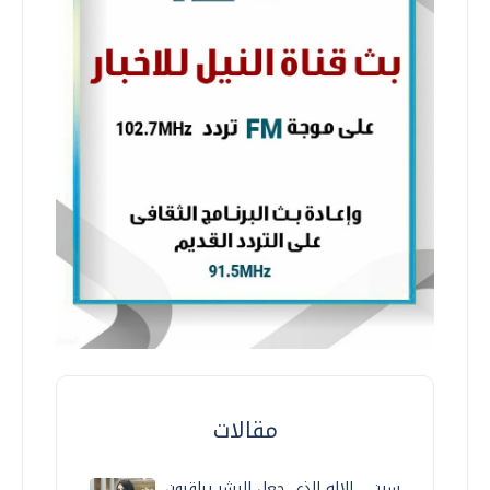
مقالات
سين… الإله الذي جعل البشر يراقبون