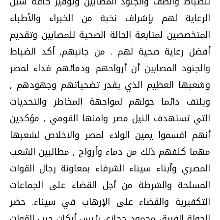
للضباط والصف والجنود المصابين وتوفير كافة سبل
الرعاية لهم بإشراف نخبة من الخبراء والأطباء
المتخصصين لمتابعة الحالة الصحية للمصابين وتقديم
أفضل رعاية صحية لهم . من جانبهم, أكد الضباط
والجنود المصابين أن أرواحهم ودمائهم فداء لمصر
وشعبها العظيم الذي يقدر تضحياتهم وجهودهم ,
ويلتف دائما حولهم لمواجهة المخاطر والتحديات
التي تستهدف النيل مصر وامنها القومي , مؤكدين
أنهم اقسموا يمين الولاء لمصر والاخلاص لشعبها
مهما كلفهم ذلك من دماء وأرواح , مطالبين الشعب
المصري وأبناء سيناء الشرفاء بمعاونة رجال القوات
المسلحة والشرطة من أجل القضاء على الجماعات
التكفيرية والقضاء على الإرهاب في سيناء. حضر
الجولة الفريق محمود حجازي رئيس أركان حرب القوات