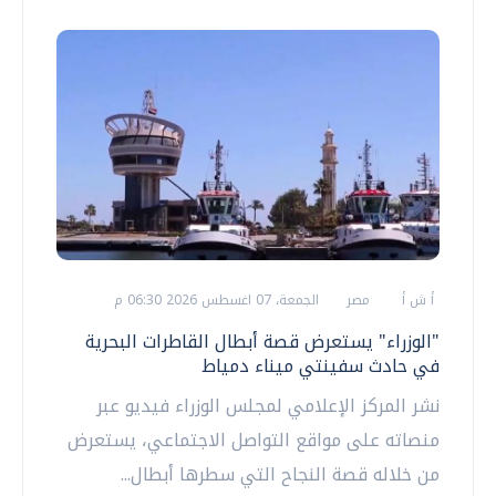
أ ش أ
مصر
الجمعة، 07 اغسطس 2026 06:30 م
"الوزراء" يستعرض قصة أبطال القاطرات البحرية
في حادث سفينتي ميناء دمياط
نشر المركز الإعلامي لمجلس الوزراء فيديو عبر
منصاته على مواقع التواصل الاجتماعي، يستعرض
من خلاله قصة النجاح التي سطرها أبطال...