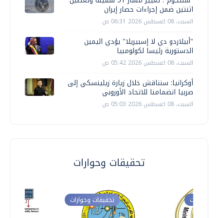
"سنتكوم": تغيير مسار 51 سفينة وتعطيل
اثنتين ضمن إجراءات حصار إيران
السبت، 08 اغسطس 2026 06:31 ص
"أبيلاردو دي لا إسبيريلا" يؤدي اليمين
الدستورية رئيسا لكولومبيا
السبت، 08 اغسطس 2026 05:42 ص
أوكرانيا: سنناقش خلال زيارة زيلينسكي إلى
صربيا انضمامنا للاتحاد الأوروبي
السبت، 08 اغسطس 2026 05:03 ص
تحقيقات وحوارات
ت وحوارات
تحقيقات وحوارات