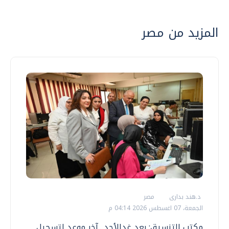
المزيد من مصر
د.هند بدارى
مصر
الجمعة، 07 اغسطس 2026 04:14 م
مكتب التنسيق: بعد غدٍالأحد ..آخر موعد لتسجيل