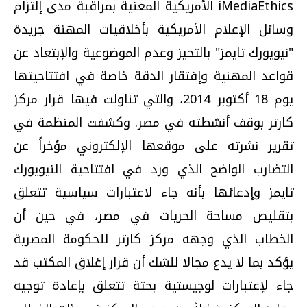
iMediaEthics الأمريكية المعنية بمراقبة مدى إلتزام
وسائل الإعلام الأمريكية بأخلاقيات المهنة جريدة
"نيويورك تايمز" بالتحيز وعدم الموضوعية والإبتعاد عن
قواعد المهنية وإفتقار الدقة خاصة في افتتاحيتها
يوم 18 أكتوبر 2014، والتي تناولت فيها قرار مركز
كارتر بوقف أنشطته في مصر. وكشفت المنظمة في
تقرير نشرته على موقعها الإلكتروني مؤخراً عن
التضارب الواضح الذي ورد في افتتاحية النيويورك
تايمز وإدعائها بأنه جاء لاعتبارات سياسية تتعلق
بتقليص مساحة الحريات في مصر، في حين أن
الخطاب الذي وجهه مركز كارتر للحكومة المصرية
يؤكد بما لا يدع مجالا للشك أن قرار إغلاق المكتب قد
جاء لإعتبارات لوجيستية بحتة تتعلق بإعادة توجيه