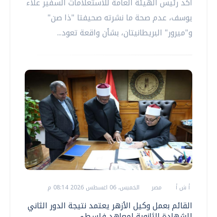
أكد رئيس الهيئة العامة للاستعلامات السفير علاء
يوسف، عدم صحة ما نشرته صحيفتا "ذا صن"
و"ميرور" البريطانيتان، بشأن واقعة تعود...
أ ش أ
مصر
الخميس، 06 اغسطس 2026 08:14 م
القائم بعمل وكيل الأزهر يعتمد نتيجة الدور الثاني
للشهادة الثانوية لمعاهد فلسطي