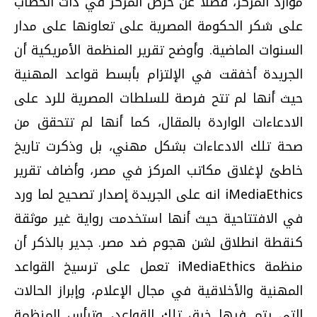
موارد المركز، فضلاً عن حرص المركز في ذات الخطاب
على شكر الحكومة المصرية على تعاونها على مدار
السنوات الماضية. وأوضح تقرير المنظمة الأمريكية أن
الجريدة أخفقت في الإلتزام بأبسط قواعد المهنية
حيث أنها لم تتح فرصة للسلطات المصرية للرد على
الادعاءات الواردة بالمقال، كما أنها لم تتحقق من
صحة تلك الادعاءات بشكل مهني، بل وذكرت تاريخ
خاطئ لإغلاق مكاتب المركز في مصر، وأضاف تقرير
iMediaEthics انه على الجريدة إصدار تصحيح لما ورد
في الافتتاحية حيث أنها استخدمت رواية غير موثقة
كنقطة انطلاق لشن هجوم ضد مصر. جدير بالذكر أن
منظمة iMediaEthics تعمل على ترسيخ القواعد
المهنية والأخلاقية في مجال الإعلام، وإبراز الحالات
التي يتم فيها خرق تلك القواعد، وترأس المنظمة