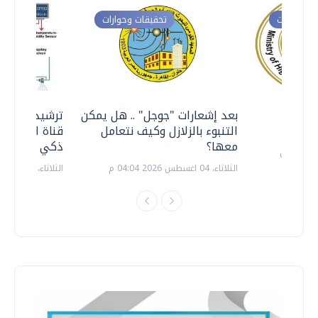
ت وحوارات
تحقيقات وحوارات
معي ..
بعد إشعارات "جوجل" .. هل يمكن
ترشيدا للمياه
التنبوء بالزلازل وكيف نتعامل
قناة السويس 
معها؟
ذكي بالطاقة
الثلاثاء، 04 اغسطس 2026 04:04 م
الثلاثاء، 14 يوليو 2026 06:11 م