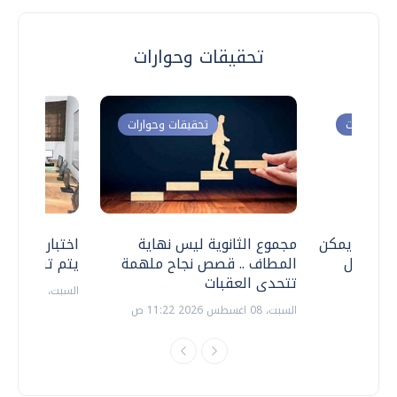
تحقيقات وحوارات
ت وحوارات
تحقيقات وحوارات
 .. هل يمكن
مجموع الثانوية ليس نهاية
اختبارات القد
ف نتعامل
المطاف .. قصص نجاح ملهمة
يتم تنظيمها 
تتحدى العقبات
السبت، 18 يوليو 2026 09:22 ص
السبت، 08 اغسطس 2026 11:22 ص