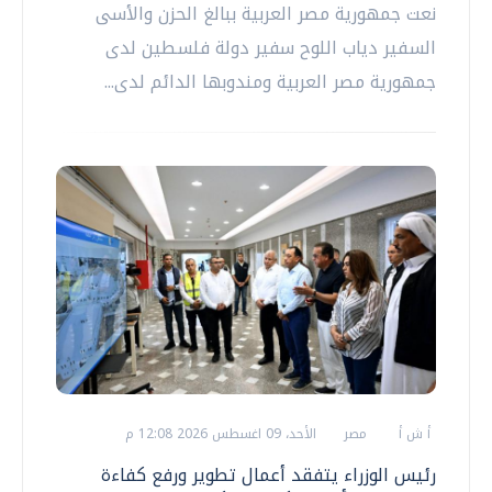
نعت جمهورية مصر العربية ببالغ الحزن والأسى
السفير دياب اللوح سفير دولة فلسطين لدى
جمهورية مصر العربية ومندوبها الدائم لدى...
أ ش أ
مصر
الأحد، 09 اغسطس 2026 12:08 م
رئيس الوزراء يتفقد أعمال تطوير ورفع كفاءة