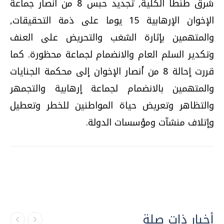
شرق طنطا الكلية, تجديد حبس 8 من أنصار جماعة
الإخوان الإرهابية 15 يوما على ذمة التحقيقات,
والمتهمين بإثارة الشغب والتحريض على العنف
وتكدير السلم العام والانضمام لجماعة محظورة. كما
قررت إحالة 8 من أنصار الإخوان إلى محكمة الجنايات
والمتهمين بالانضمام لجماعة إرهابية والتجمهر
والتظاهر وتعريض حياة المواطنين للخطر وتعطيل
وإتلاف منشآت ومؤسسات الدولة.
أخبار ذات صلة