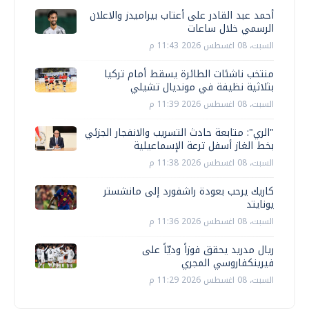
أحمد عبد القادر على أعتاب بيراميدز والاعلان
الرسمي خلال ساعات
السبت، 08 اغسطس 2026 11:43 م
منتخب ناشئات الطائرة يسقط أمام تركيا
بثلاثية نظيفة في مونديال تشيلي
السبت، 08 اغسطس 2026 11:39 م
"الري": متابعة حادث التسريب والانفجار الجزئي
بخط الغاز أسفل ترعة الإسماعيلية
السبت، 08 اغسطس 2026 11:38 م
كاريك يرحب بعودة راشفورد إلى مانشستر
يونايتد
السبت، 08 اغسطس 2026 11:36 م
ريال مدريد يحقق فوزاً وديّاً على
فيرينكفاروسي المجري
السبت، 08 اغسطس 2026 11:29 م