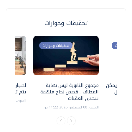
تحقيقات وحوارات
ت وحوارات
تحقيقات وحوارات
 .. هل يمكن
مجموع الثانوية ليس نهاية
اختبارات القد
ف نتعامل
المطاف .. قصص نجاح ملهمة
يتم تنظيمها 
تتحدى العقبات
السبت، 18 يوليو 2026 09:22 ص
السبت، 08 اغسطس 2026 11:22 ص