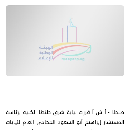
طنطا - أ ش أ قررت نيابة شرق طنطا الكلية برئاسة
المستشار إبراهيم أبو السعود المحامى العام لنيابات