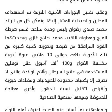
وعقب تقنين الإجراءات الأمنية اللازمة تم استهداف
المخازن والصيدلية المشار إليها وتمكن كل من الرائد
محمد حمدي رضوان رئيس وحدة مباحث قسم شرطة
المرج ومعاونه النقيب محمد صلاح غازي وبصحبتهما
القوة المرافقة من ضبطه وبحوزته كمية كبيرة من
تلك الأدوية بلغت حوالى 10 ملايين عبوة أدوية
مختلفة الأنواع و100 ألف أمبول حقن نوفلين
المستخدمة في علاج السرطان وألام الولادة والتي لا
تصرف إلا بكميات محدودة للصيدليات ومضادات حيوية
وأقراص لتقليل نسبة الدهون وأخري معالجة
للحموضة جميعها منتهية الصلاحية.
وبمواجهته بما أسفر عنه الضبط اعترف أمام اللواء