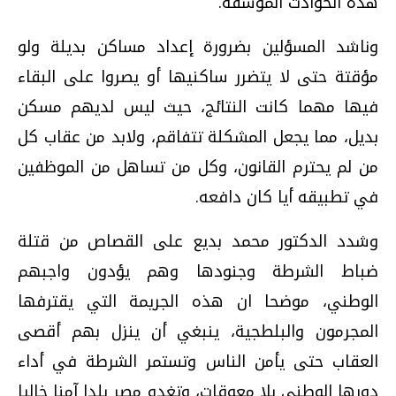
هذه الحوادث المؤسفة.
وناشد المسؤلين بضرورة إعداد مساكن بديلة ولو
مؤقتة حتى لا يتضرر ساكنيها أو يصروا على البقاء
فيها مهما كانت النتائج، حيث ليس لديهم مسكن
بديل، مما يجعل المشكلة تتفاقم، ولابد من عقاب كل
من لم يحترم القانون، وكل من تساهل من الموظفين
في تطبيقه أيا كان دافعه.
وشدد الدكتور محمد بديع على القصاص من قتلة
ضباط الشرطة وجنودها وهم يؤدون واجبهم
الوطني، موضحا ان هذه الجريمة التي يقترفها
المجرمون والبلطجية، ينبغي أن ينزل بهم أقصى
العقاب حتى يأمن الناس وتستمر الشرطة في أداء
دورها الوطني بلا معوقات، وتغدو مصر بلدا آمنا خاليا