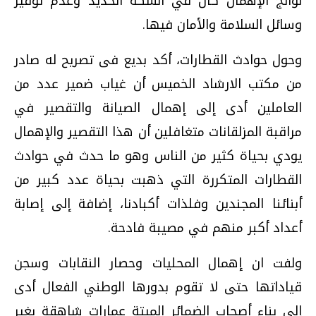
نواتج الإهمال كان في السكة الحديد وعدم توفير
وسائل السلامة والأمان فيها.
وحول حوادث القطارات، أكد بديع فى تصريح له صادر
من مكتب الارشاد الخميس أن غياب ضمير عدد من
العاملين أدى إلى إهمال الصيانة والتقصير في
مراقبة المزلقانات متغافلين أن هذا التقصير والإهمال
يودي بحياة كثير من الناس وهو ما حدث في حوادث
القطارات المتكررة التي ذهبت بحياة عدد كبير من
أبنائنا المجندين وفلذات أكبادنا، إضافة إلى إصابة
أعداد أكبر منهم في مصيبة فادحة.
ولفت ان إهمال المحليات وحصار النقابات وسجن
قياداتها حتى لا تقوم بدورها الوطني الفعال أدى
إلى بناء أصحاب الضمائر الميتة عمارات شاهقة بغير