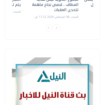
ف نتعامل
المطاف .. قصص نجاح ملهمة
يتم تنظيمها 
تتحدى العقبات
السبت، 18 يوليو 2026 09:22 ص
السبت، 08 اغسطس 2026 11:22 ص