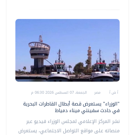
أ ش أ
مصر
الجمعة، 07 اغسطس 2026 06:30 م
"الوزراء" يستعرض قصة أبطال القاطرات البحرية
في حادث سفينتي ميناء دمياط
نشر المركز الإعلامي لمجلس الوزراء فيديو عبر
منصاته على مواقع التواصل الاجتماعي، يستعرض