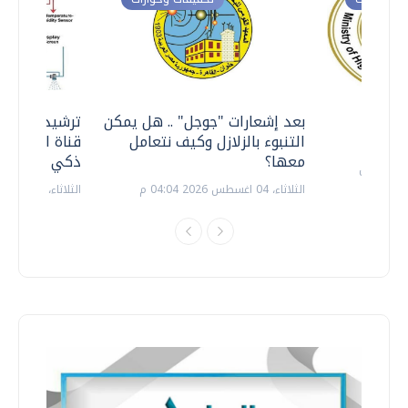
معي ..
بعد إشعارات "جوجل" .. هل يمكن
ترشيدا للمياه
التنبوء بالزلازل وكيف نتعامل
قناة السويس 
معها؟
ذكي بالطاقة
الثلاثاء، 04 اغسطس 2026 04:04 م
الثلاثاء، 14 يوليو 2026 06:11 م