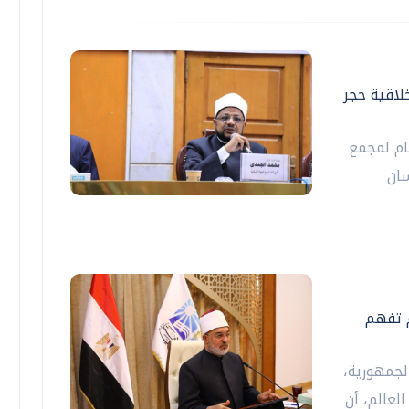
خلاقية حجر
ام لمجمع
سان
م تفهم
لجمهورية،
لعالم، أن