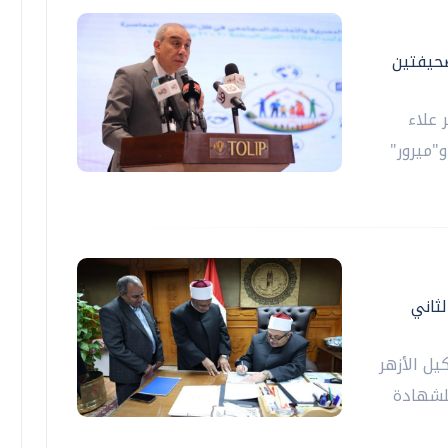
صحيفتين
 علاء
"ميرور"
لثاني
يل الأزهر
للشهادة