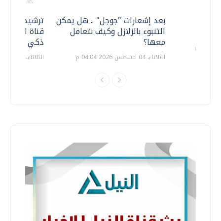
معي ..
بعد إشعارات "جوجل" .. هل يمكن
ترشيدا للمياه
التنبوء بالزلازل وكيف نتعامل
قناة السويس 
معها؟
ذكي بالطاقة
الثلاثاء، 04 اغسطس 2026 04:04 م
الثلاثاء، 14 يوليو 2026 06:11 م