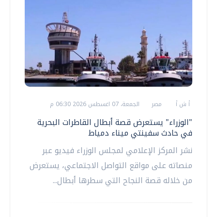
أ ش أ
مصر
الجمعة، 07 اغسطس 2026 06:30 م
"الوزراء" يستعرض قصة أبطال القاطرات البحرية
في حادث سفينتي ميناء دمياط
نشر المركز الإعلامي لمجلس الوزراء فيديو عبر
منصاته على مواقع التواصل الاجتماعي، يستعرض
من خلاله قصة النجاح التي سطرها أبطال...