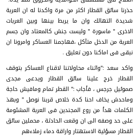
حذرنا سائق القطار اكثر من مرة واكدنا له ان العربة
شديدة التهالك وان ما يربط بينها وبين العربات
الاخرى " ماسورة " وليست جنش كالمعتاد وان جسم
العربة من الدخل متآكل ،فهاجمنا العساكر وامرونا ان
نبقى فى اماكنا دون تعليق .
واكد سعد :"واثناء محاولاتنا لاقناع العساكر بتوقف
القطار خرج علينا سائق القطار ويدعى مجدى
صموئيل جرجس ، فأجاب :" القطر تمام ومافيش حاجة
وماحدش يخاف احنا كدة خلاص قربنا نوصل " وبهذ
الكلمات هدأ من روع المجندين فى العربة المشئومة
على حد وصفه الى ان وقعت الحادثة ، محملين سائق
القطار مسؤلية الاستهتار واراقة دماء زملاءهم