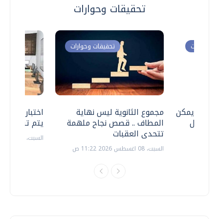
تحقيقات وحوارات
ت وحوارات
تحقيقات وحوارات
 .. هل يمكن
مجموع الثانوية ليس نهاية
اختبارات القد
ف نتعامل
المطاف .. قصص نجاح ملهمة
يتم تنظيمها 
تتحدى العقبات
السبت، 18 يوليو 2026 09:22 ص
السبت، 08 اغسطس 2026 11:22 ص