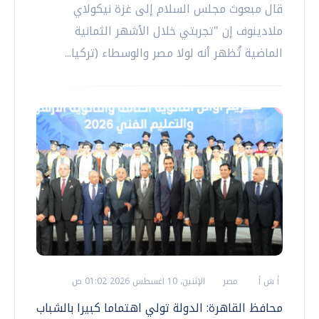
قال مبعوث مجلس السلام إلى غزة نيكولاي
ملادينوف إن "تجربتي خلال الأشهر الثمانية
الماضية تُظهر أنه لولا مصر والوسطاء (تركيا...
أ ش أ
مصر
الإثنين، 10 اغسطس 2026 01:02 ص
محافظ القاهرة: الدولة تولي اهتماما كبيرا بالشباب