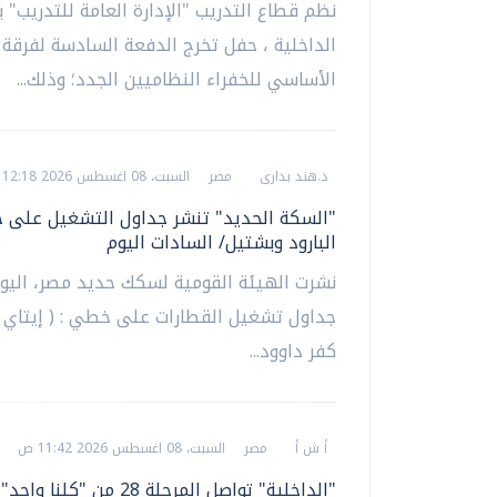
نظم قطاع التدريب "الإدارة العامة للتدريب" بو
الداخلية ، حفل تخرج الدفعة السادسة لفرقة 
الأساسي للخفراء النظاميين الجدد؛ وذلك...
د.هند بدارى
مصر
السبت، 08 اغسطس 2026 12:18 م
"السكة الحديد" تنشر جداول التشغيل على 
البارود وبشتيل/ السادات اليوم
نشرت الهيئة القومية لسكك حديد مصر، اليو
جداول تشغيل القطارات على خطي : ( إيتاي ال
كفر داوود...
أ ش أ
مصر
السبت، 08 اغسطس 2026 11:42 ص
"الداخلية" تواصل المرحلة 28 من "كلن