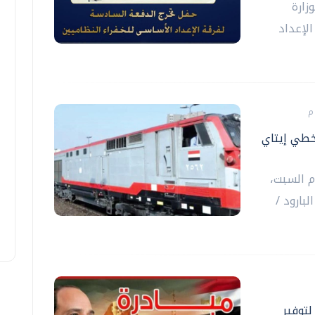
زارة
الإعداد
خطي إيتاي
م السبت،
بارود /
ا واحد" لتوفير