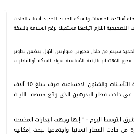
جنة أساتذة الجامعات والسكة الحديد لتحديد أسباب الحادث
ت التصحيحية اللازم اتباعها مستقبلا لرفع السلامة بالسكة
لحديد سيتم من خلال محورين متوازيين الأول يتضمن تطوير
محور الاهتمام بالبنية الأساسية سواء السكة أوالقاطرات
من جانبها قررت الدكتورة نجوى خليل وزيرة التأمينات والشئون الاجتماعية صرف مبلغ 10 آلاف
 و 2000 جنيه للمصاب فى حادث قطار البدرشين الذى وقع منتصف الليلة
لشرق الأوسط اليوم - " إنها وجهت الإدارات المختصة
ة من حادث القطار انسانيا واجتماعيا لبحث إمكانية