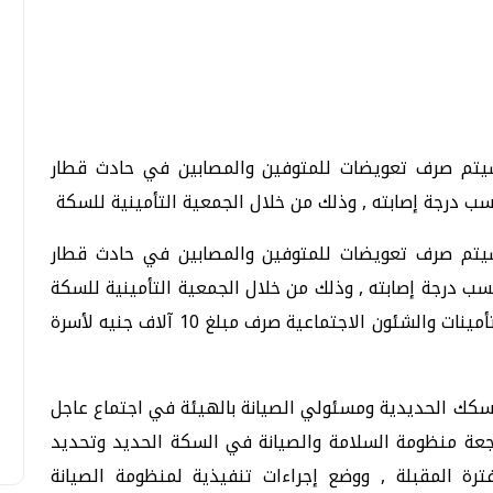
تحقيقات وحوارات
تحقيقات وحوارات
 سيتم صرف تعويضات للمتوفين والمصابين في حادث قطار
 سيتم صرف تعويضات للمتوفين والمصابين في حادث قطار
وللمصاب حسب درجة إصابته , وذلك من خلال الجمعية التأمينية للسكة
معي .. تساؤلات
بعد إشعارات "جوجل" .. هل يمكن التنبوء
الحديدية، فيماقررت الدكتورة نجوى خليل وزيرة التأمينات والشئون الاجتماعية صرف مبلغ 10 آلاف جنيه لأسرة
بالزلازل وكيف نتعامل معها؟
الثلاثاء، 04 اغسطس 2026 04:04 م
 السكك الحديدية ومسئولي الصيانة بالهيئة في اجتماع عاجل
اجعة منظومة السلامة والصيانة في السكة الحديد وتحديد
فترة المقبلة , ووضع إجراءات تنفيذية لمنظومة الصيانة