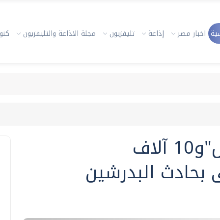
ية
اخبار مصر
إذاعة
تليفزيون
مجلة الاذاعة والتليفزيون
كنوز
20 ألف جنيه من"النقل"و10 آلاف
 بحادث البدرشين