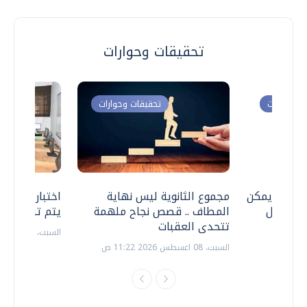
تحقيقات وحوارات
ت وحوارات
تحقيقات وحوارات
 .. هل يمكن
مجموع الثانوية ليس نهاية
اختبارات القد
ف نتعامل
المطاف .. قصص نجاح ملهمة
يتم تنظيمها 
تتحدى العقبات
السبت، 18 يوليو 2026 09:22 ص
السبت، 08 اغسطس 2026 11:22 ص