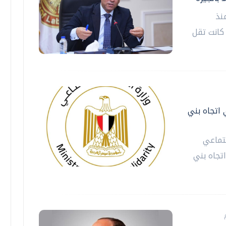
نذ
 كانت تقل
 اتجاه بني
جتماعي
تجاه بني