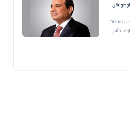
لوصولهن
خب ناشئات
طولة كأس