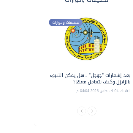
تحقيقات وحوارات
بعد إشعارات "جوجل" .. هل يمكن التنبوء
ترشيدا للمياه والطاق
بالزلازل وكيف نتعامل معها؟
السويس تبتكر نظام ر
الشمسية
الثلاثاء، 04 اغسطس 2026 04:04 م
الثلاثاء، 14 يوليو 2026 06:11 م