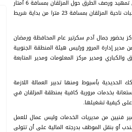
الأهالي بجوار بعض المزلقانات بالإضافة إلى تمهيد ورصف الطرق حول المزلقان بمسافة 6 أمتار
وعمل مطبات صناعية للحد من اندفاع المركبات ناحية المزلقان بمسافة 23 مترا من بداية شريط
اكز بحضور جمال آدم سكرتير عام المحافظة ورمضان
 مدير إدارة المرور ورئيس هيئة المنطقة الجنوبية
والكباري ومدير مركز المعلومات ومدير المتابعة
 الحديدية بأسيوط ومنها تدبير العمالة اللازمة
ستعانة بخدمات مرورية كافية بمنطقة المزلقان في
على كيفية تشغيلها.
فير فنيين من مديريات الخدمات وليس عمال للعمل
لندب أو بنقل الموظف بدرجته المالية على أن تتولى