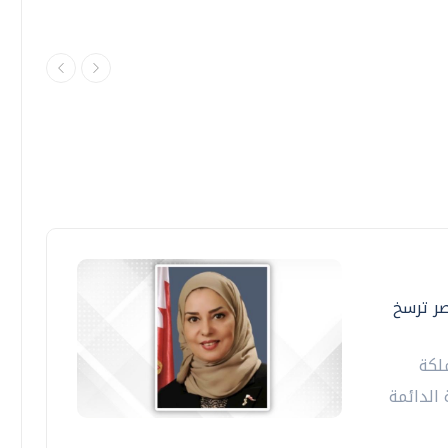
صر ترسخ
لكة
 الدائمة