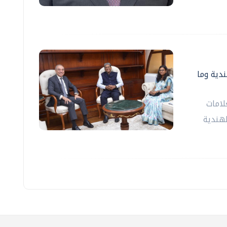
دية وما
لامات
لهندية