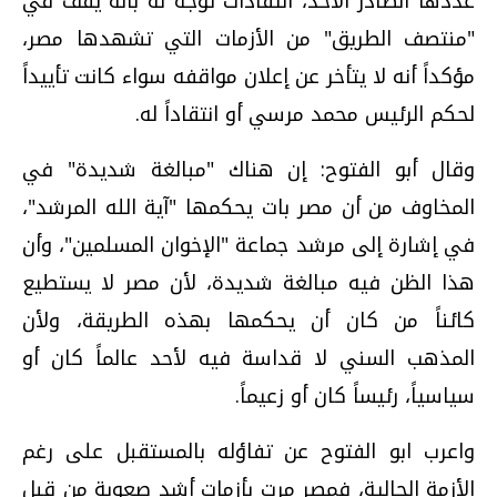
عددها الصادر الأحد، انتقادات توجه له بأنه يقف في
"منتصف الطريق" من الأزمات التي تشهدها مصر،
مؤكداً أنه لا يتأخر عن إعلان مواقفه سواء كانت تأييداً
لحكم الرئيس محمد مرسي أو انتقاداً له.
وقال أبو الفتوح: إن هناك "مبالغة شديدة" في
المخاوف من أن مصر بات يحكمها "آية الله المرشد"،
في إشارة إلى مرشد جماعة "الإخوان المسلمين"، وأن
هذا الظن فيه مبالغة شديدة، لأن مصر لا يستطيع
كائناً من كان أن يحكمها بهذه الطريقة، ولأن
المذهب السني لا قداسة فيه لأحد عالماً كان أو
سياسياً، رئيساً كان أو زعيماً.
واعرب ابو الفتوح عن تفاؤله بالمستقبل على رغم
الأزمة الحالية، فمصر مرت بأزمات أشد صعوبة من قبل