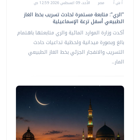
أ ش أ
مصر
الأحد، 09 اغسطس 2026 12:59 ص
"الري": متابعة مستمرة لحادث تسريب بخط الغاز
الطبيعي أسفل ترعة الإسماعيلية
أكدت وزارة الموارد المائية والري متابعتها باهتمام
بالغ وبصورة ميدانية ولحظية تداعيات حادث
التسريب والانفجار الجزئي بخط الغاز الطبيعي
المار...