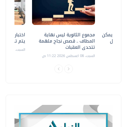
 .. هل يمكن
مجموع الثانوية ليس نهاية
اختبارات القد
ف نتعامل
المطاف .. قصص نجاح ملهمة
يتم تنظيمها 
تتحدى العقبات
السبت، 18 يوليو 2026 09:22 ص
السبت، 08 اغسطس 2026 11:22 ص