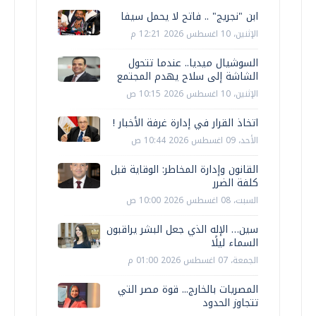
ابن "نجريج" .. فاتح لا يحمل سيفا
الإثنين، 10 اغسطس 2026 12:21 م
السوشيال ميديا.. عندما تتحول
الشاشة إلى سلاح يهدم المجتمع
الإثنين، 10 اغسطس 2026 10:15 ص
اتخاذ القرار في إدارة غرفة الأخبار !
الأحد، 09 اغسطس 2026 10:44 ص
القانون وإدارة المخاطر: الوقاية قبل
كلفة الضرر
السبت، 08 اغسطس 2026 10:00 ص
سين… الإله الذي جعل البشر يراقبون
السماء ليلًا
الجمعة، 07 اغسطس 2026 01:00 م
المصريات بالخارج... قوة مصر التي
تتجاوز الحدود