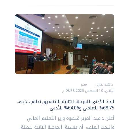
د.هند بدارى
مصر
الإثنين، 10 اغسطس 2026 08:38 م
الحد الأدنى للمرحلة الثانية بالتنسيق نظام حديث..
68.75% للعلمي و64.06% للأدبي
أعلن د.عبد العزيز قنصوة وزير التعليم العالي
والبحث العلمي أن تنسيق المرحلة الثانية ينطلق