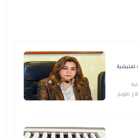
لية والبيئة: تنفيذ 27 حملة تفتيشية
ية
طاع تقويم