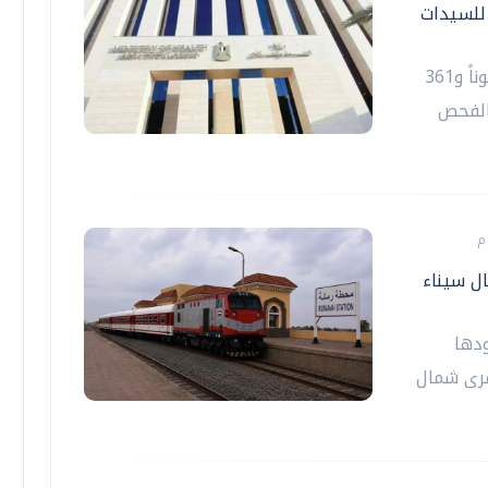
 مليون زيارة للسيدات
أعلنت وزارة الصحة والسكان، استقبال 71 مليوناً و361
ت الفحص
ل سيناء
دها
قرى شمال