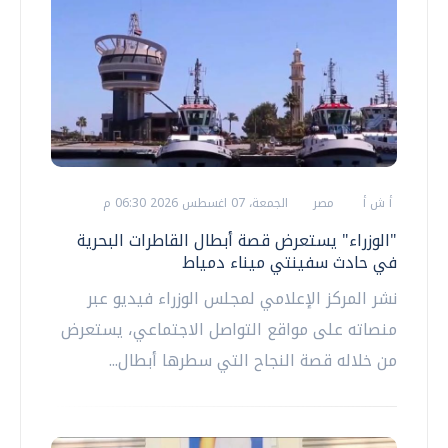
أ ش أ
مصر
الجمعة، 07 اغسطس 2026 06:30 م
"الوزراء" يستعرض قصة أبطال القاطرات البحرية
في حادث سفينتي ميناء دمياط
نشر المركز الإعلامي لمجلس الوزراء فيديو عبر
منصاته على مواقع التواصل الاجتماعي، يستعرض
من خلاله قصة النجاح التي سطرها أبطال...