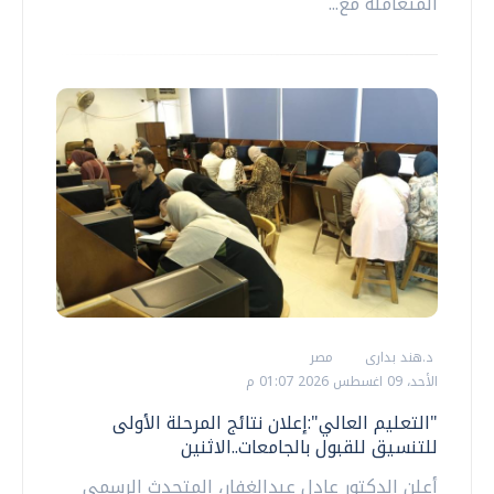
المتعاملة مع...
د.هند بدارى
مصر
الأحد، 09 اغسطس 2026 01:07 م
"التعليم العالي":إعلان نتائج المرحلة الأولى
للتنسيق للقبول بالجامعات..الاثنين
أعلن الدكتور عادل عبدالغفار، المتحدث الرسمي