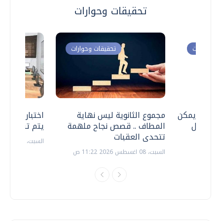
تحقيقات وحوارات
ت وحوارات
تحقيقات وحوارات
 .. هل يمكن
مجموع الثانوية ليس نهاية
اختبارات القد
ف نتعامل
المطاف .. قصص نجاح ملهمة
يتم تنظيمها 
تتحدى العقبات
السبت، 18 يوليو 2026 09:22 ص
السبت، 08 اغسطس 2026 11:22 ص