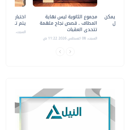
 .. هل يمكن
مجموع الثانوية ليس نهاية
اختبارات القد
ف نتعامل
المطاف .. قصص نجاح ملهمة
يتم تنظيمها 
تتحدى العقبات
السبت، 18 يوليو 2026 09:22 ص
السبت، 08 اغسطس 2026 11:22 ص