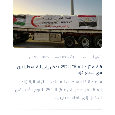
أ ش أ
مصر
الأحد، 09 اغسطس 2026 09:59 ص
قافلة "زاد العزة" الـ252 تدخل إلى الفلسطينيين
في قطاع غزة
شرعت قافلة شاحنات المساعدات الإنسانية (زاد
العزة .. من مصر إلى غزة) الـ 252، اليوم الأحد، في
الدخول إلى الفلسطينيين...