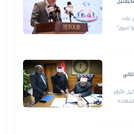
صحيفتين
 علاء
"ميرور"
لثاني
يل الأزهر
للشهادة