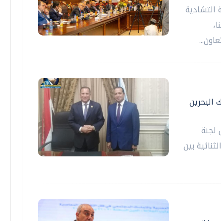
 التشادية
ا،
اون...
 البحرين
 لجنة
ثنائية بين