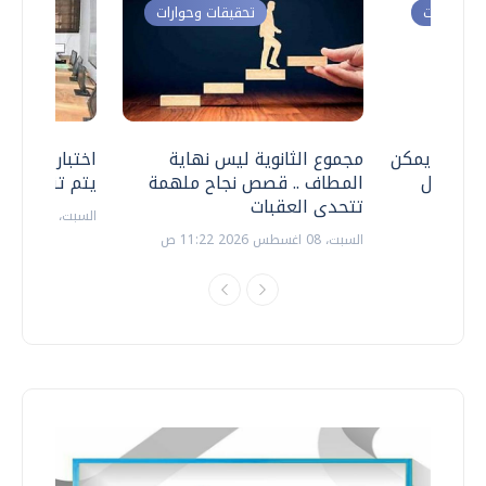
ت وحوارات
تحقيقات وحوارات
 .. هل يمكن
مجموع الثانوية ليس نهاية
اختبارات القد
ف نتعامل
المطاف .. قصص نجاح ملهمة
يتم تنظيمها 
تتحدى العقبات
السبت، 18 يوليو 2026 09:22 ص
السبت، 08 اغسطس 2026 11:22 ص