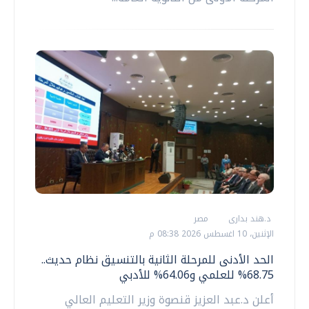
د.هند بدارى
مصر
الإثنين، 10 اغسطس 2026 08:38 م
الحد الأدنى للمرحلة الثانية بالتنسيق نظام حديث..
68.75% للعلمي و64.06% للأدبي
أعلن د.عبد العزيز قنصوة وزير التعليم العالي