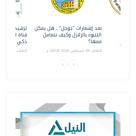
معي ..
بعد إشعارات "جوجل" .. هل يمكن
ترشيدا للمياه
التنبوء بالزلازل وكيف نتعامل
قناة السويس 
معها؟
ذكي بالطاقة
الثلاثاء، 04 اغسطس 2026 04:04 م
الثلاثاء، 14 يوليو 2026 06:11 م