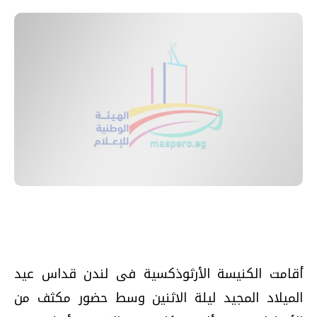
أقامت الكنيسة الأرثوذكسية فى لندن قداس عيد
الميلاد المجيد ليلة الاثنين وسط حضور مكثف من