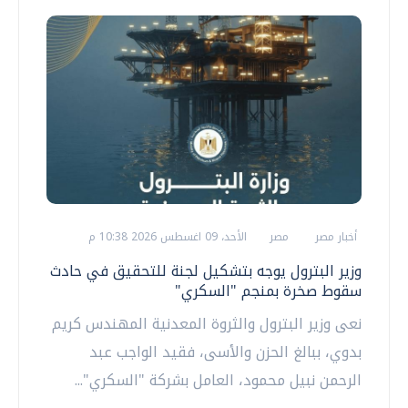
أخبار مصر
مصر
الأحد، 09 اغسطس 2026 10:38 م
وزير البترول يوجه بتشكيل لجنة للتحقيق في حادث
سقوط صخرة بمنجم "السكري"
نعى وزير البترول والثروة المعدنية المهندس كريم
بدوي، ببالغ الحزن والأسى، فقيد الواجب عبد
الرحمن نبيل محمود، العامل بشركة "السكري"...