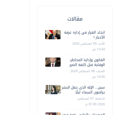
مقالات
اتخاذ القرار في إدارة غرفة
الأخبار !
الأحد، 09 اغسطس 2026
10:44 ص
القانون وإدارة المخاطر:
الوقاية قبل كلفة الضرر
السبت، 08 اغسطس 2026
10:00 ص
سين… الإله الذي جعل البشر
يراقبون السماء ليلًا
الجمعة، 07 اغسطس
2026 01:00 م
المصريات بالخارج... قوة مصر