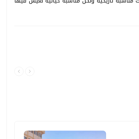
ت مناسبة تاريخية ولكن مناسبة حياتية نعيش فيها