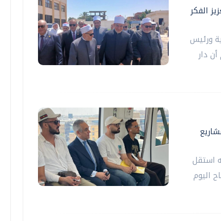
يز الفكر
ية ورئيس
أن دار
مشاريع
ه استقل
ح اليوم