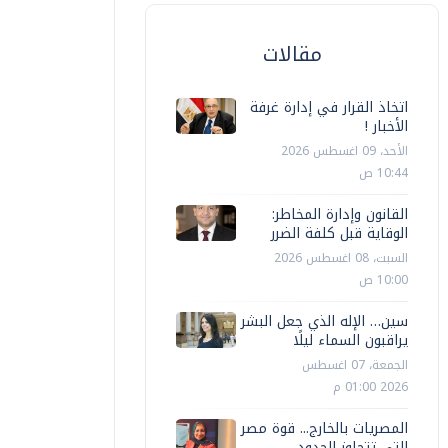
مقالات
اتخاذ القرار في إدارة غرفة
الأخبار !
الأحد، 09 اغسطس 2026
10:44 ص
القانون وإدارة المخاطر:
الوقاية قبل كلفة الضرر
السبت، 08 اغسطس 2026
10:00 ص
سين… الإله الذي جعل البشر
يراقبون السماء ليلًا
الجمعة، 07 اغسطس
2026 01:00 م
المصريات بالخارج... قوة مصر
التي تتجاوز الحدود