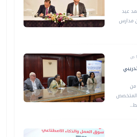
مد عبد
ويل 20 مدرسة من مدارس
تدريبي
 من
 التدريبي الميداني للوبائيات (FETP) المتخصص
..