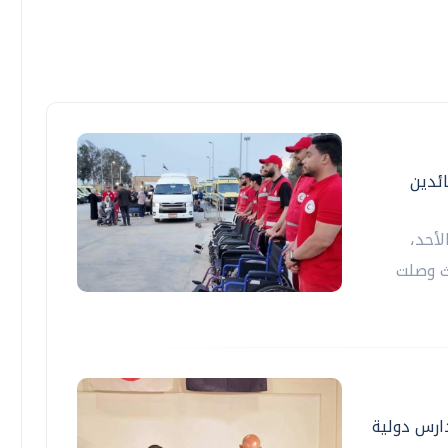
عة الـ72 من العائدين
لأحد،
ث وصلت
ي لمدارس دولية