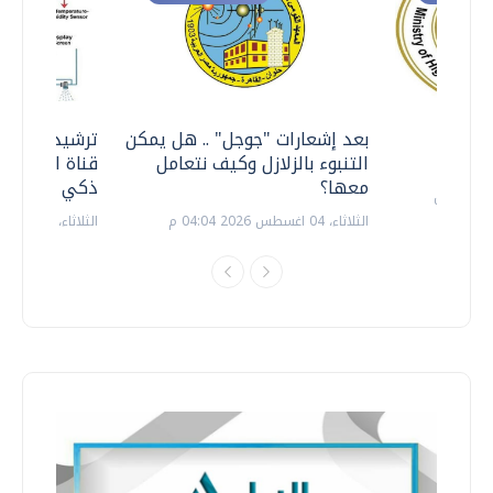
معي ..
بعد إشعارات "جوجل" .. هل يمكن
ترشيدا للمياه
التنبوء بالزلازل وكيف نتعامل
قناة السويس 
معها؟
ذكي بالطاقة
الثلاثاء، 04 اغسطس 2026 04:04 م
الثلاثاء، 14 يوليو 2026 06:11 م