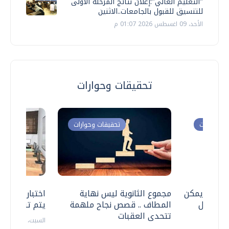
"التعليم العالي":إعلان نتائج المرحلة الأولى
للتنسيق للقبول بالجامعات..الاثنين
الأحد، 09 اغسطس 2026 01:07 م
تحقيقات وحوارات
ت وحوارات
تحقيقات وحوارات
 .. هل يمكن
مجموع الثانوية ليس نهاية
اختبارات القد
ف نتعامل
المطاف .. قصص نجاح ملهمة
يتم تنظيمها 
تتحدى العقبات
السبت، 18 يوليو 2026 09:22 ص