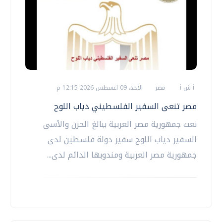
أ ش أ
مصر
الأحد، 09 اغسطس 2026 12:15 م
مصر تنعى السفير الفلسطيني دياب اللوح
نعت جمهورية مصر العربية ببالغ الحزن والأسى
السفير دياب اللوح سفير دولة فلسطين لدى
جمهورية مصر العربية ومندوبها الدائم لدى...