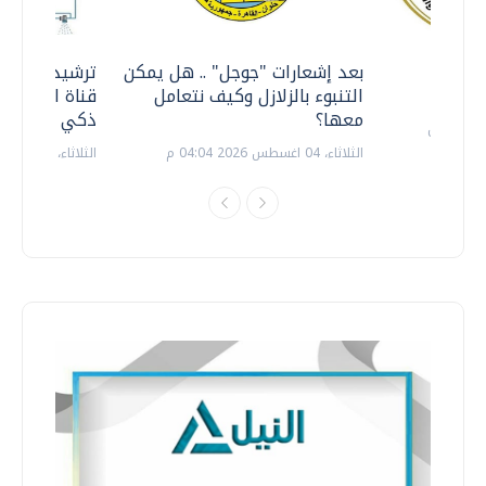
معي ..
بعد إشعارات "جوجل" .. هل يمكن
ترشيدا للمياه
التنبوء بالزلازل وكيف نتعامل
قناة السويس 
معها؟
ذكي بالطاقة
الثلاثاء، 04 اغسطس 2026 04:04 م
الثلاثاء، 14 يوليو 2026 06:11 م