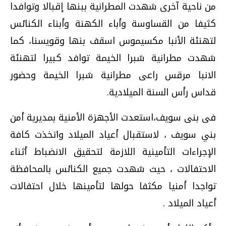
من ناحية آخرى شهدت المطرانية ببنها إقبالا وتوافدا
كثيفا من القساوسة وأباء الكهنة وأبناء الكنائس
لتهنئة الأنبا مكسيموس اسقف بنها وقويسنا، كما
شهدت مطرانية شبرا الخيمة توافد كبيرا لتهنئة
الانبا مرقس راعى مطرانية شبرا الخيمة وحضور
قداس رأس السنة الميلادية.
فى بنى سويف،استعدت الأجهزة الأمنية بمديرية أمن
بني سويف ، لاستقبال أعياد الميلاد واتخذت كافة
الإجراءات التأمينية اللازمة لتحقيق الانضباط أثناء
الاحتفالات ، حيث شهدت جميع الكنائس بالمحافظة
تواجدا أمنيا مكثفا حولها لتأمينها خلال احتفالات
أعياد الميلاد .