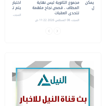
 .. هل يمكن
مجموع الثانوية ليس نهاية
اختبارات القد
ف نتعامل
المطاف .. قصص نجاح ملهمة
يتم تنظيمها 
تتحدى العقبات
السبت، 18 يوليو 2026 09:22 ص
السبت، 08 اغسطس 2026 11:22 ص