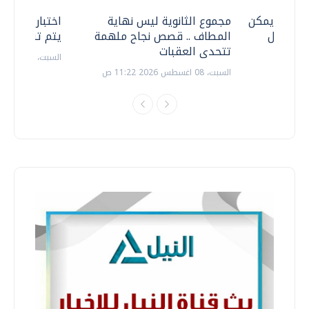
 .. هل يمكن
مجموع الثانوية ليس نهاية
اختبارات القد
ف نتعامل
المطاف .. قصص نجاح ملهمة
يتم تنظيمها 
تتحدى العقبات
السبت، 18 يوليو 2026 09:22 ص
السبت، 08 اغسطس 2026 11:22 ص