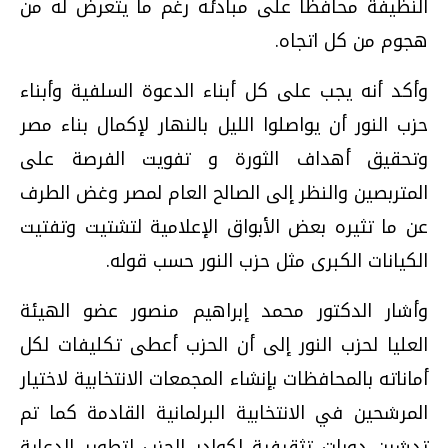
النظيفة محافظا على مبادئه رغم ما يتعرض له من
هجوم من كل اتجاه.
وأكد أنه يجب على كل أبناء الدعوة السلفية وأبناء
حزب النور أن يواصلوا الليل بالنهار لإكمال بناء مصر
وتحقيق أهداف الثورة و تفويت الفرصة على
المتربصين والنظر إلى الصالح العام لمصر وغض الطرف
عن ما تثيره بعض الأبواق الإعلامية لتشتيت وتفتيت
الكيانات الكبرى مثل حزب النور حسب قوله.
وأشار الدكتور محمد إبراهيم منصور عضو الهيئة
العليا لحزب النور إلى أن الحزب أعطى تكليفات لكل
أماناته بالمحافظات بإنشاء المجمعات الانتخابية لاختيار
المرشحين في الانتخابية البرلمانية القادمة كما تم
تدشين دورات تثقيفية لكوادر الحزب لتطوير الدعاية