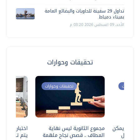
تداول 29 سفينة للحاويات والبضائع العامة
بميناء دمياط
الأحد، 09 اغسطس 2026 03:20 م
تحقيقات وحوارات
ت وحوارات
تحقيقات وحوارات
 .. هل يمكن
مجموع الثانوية ليس نهاية
اختبارات القد
ف نتعامل
المطاف .. قصص نجاح ملهمة
يتم تنظيمها 