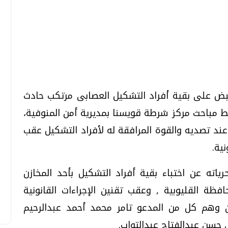
تحقيقات وحوارات
تحقيقات وحوارات
لقبض على بقية أفراد التشكيل العصابى مرتكب حادث
 مباحث مركز شرطة قويسنا بمديرية أمن المنوفية،
عند تصديه والقوة المرافقة له لأفراد التشكيل عقب
ية.
معي .. تساؤلات
بعد إشعارات "جوجل" .. هل يمكن التنبوء
بالزلازل وكيف نتعامل معها؟
ته عن اختباء بقية أفراد التشكيل بأحد المخازن
الثلاثاء، 04 اغسطس 2026 04:04 م
ظة القليوبية , وعقب تقنين الإجراءات القانونية
ين وهم كل من المدعو تامر محمد أحمد عبدالرحيم
حسن عبدالفتاح عبدالتواب.