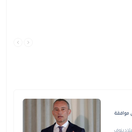
ن موافقة
لادينوف