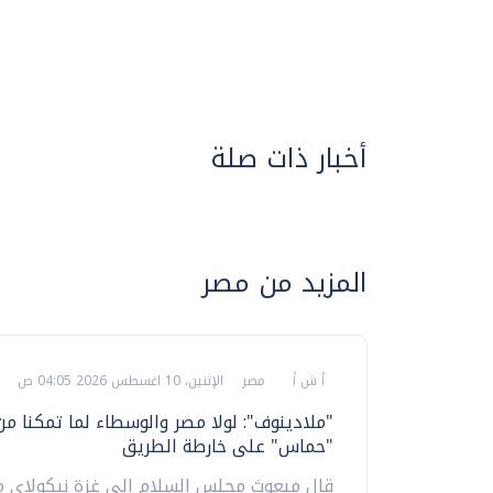
أخبار ذات صلة
المزيد من مصر
أ ش أ
مصر
الإثنين، 10 اغسطس 2026 04:05 ص
"ملادينوف": لولا مصر والوسطاء لما تمكنا م
"حماس" على خارطة الطريق
قال مبعوث مجلس السلام إلى غزة نيكولاي م