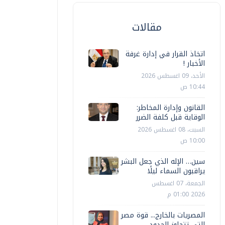
مقالات
اتخاذ القرار في إدارة غرفة
الأخبار !
الأحد، 09 اغسطس 2026
10:44 ص
القانون وإدارة المخاطر:
الوقاية قبل كلفة الضرر
السبت، 08 اغسطس 2026
10:00 ص
سين… الإله الذي جعل البشر
يراقبون السماء ليلًا
الجمعة، 07 اغسطس
2026 01:00 م
المصريات بالخارج... قوة مصر
التي تتجاوز الحدود