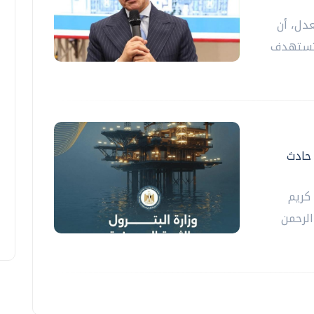
دل، أن
 تستهدف
 حادث
 كريم
الرحمن