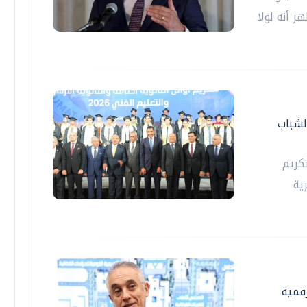
ر أنه لولا
لشباب
كريم
ية
رقمية