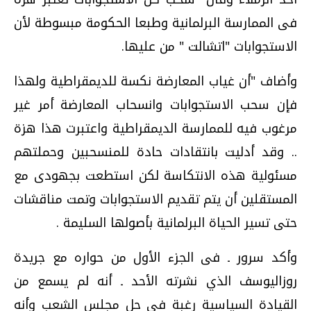
فى الممارسة البرلمانية وطبعا الحكومة مبسوطة لأن
الاستجوابات "اتشالت " من عليها.
وأضاف "أن غياب المعارضة نكسة للديمقراطية ولهذا
فإن سحب الاستجوابات وانسحاب المعارضة أمر غير
مرغوب فيه للممارسة الديمقراطية واعتبرت هذا هزة
.. وقد أدليت بانتقادات حادة للمنسحبين وحملتهم
مسئولية هذه الانتكاسة لكن استطعت بجهودى مع
المستقلين أن يتم تقديم الاستجوابات وتمت مناقشات
حتى تسير الحياة البرلمانية بأصولها السليمة .
وأكد سرور ـ فى الجزء الأول من حواره مع جريدة
روزاليوسف الذي نشرته الأحد ـ أنه لم يسمع من
القيادة السياسية رغبة فى حل مجلس الشعب وأنه