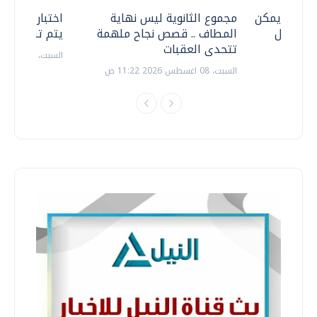
 .. هل يمكن
مجموع الثانوية ليس نهاية
اختبارات القد
ف نتعامل
المطاف .. قصص نجاح ملهمة
يتم تنظيمها 
تتحدى العقبات
السبت، 18 يوليو 2026 09:22 ص
السبت، 08 اغسطس 2026 11:22 ص