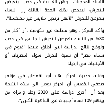
النساء المحجبات ـ وهن الغالبية في مصر ـ يتعرضن
للتحرش، ليدحض بذلك الحجة القائلة إن النساء
يتعرضن للتحرش "لأنهن يرتدين ملابس غير محتشمة".
وأكد المركز ـ وهو منظمة غير حكومية ـ أن أكثر من
80% من النساء يتعرضن للتحرش الجنسي في مصر،
وتوضح نتائج الدراسة التي أطلق عليها "غيوم في
سماء مصر" أن نسبة التحرش سواء المصريات أو
الأجنبيات في ازدياد.
وقالت مديرة المركز نهاد أبو القمصان في مؤتمر
صحفي الخميس أن المركز توصل الى هذه النتيجة
بعد أن "أجرى دراسة على 2020 رجلا وامراة من
بينهم 109 نساء أجنبيات في القاهرة الكبرى".