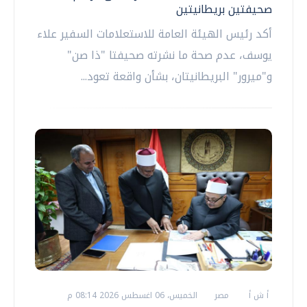
صحيفتين بريطانيتين
أكد رئيس الهيئة العامة للاستعلامات السفير علاء
يوسف، عدم صحة ما نشرته صحيفتا "ذا صن"
و"ميرور" البريطانيتان، بشأن واقعة تعود...
أ ش أ
مصر
الخميس، 06 اغسطس 2026 08:14 م