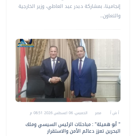
إنجامينا، بمشاركة د.بدر عبد العاطي، وزير الخارجية
والتعاون...
أ ش أ
مصر
الخميس، 06 اغسطس 2026 08:51 م
" أبو هميلة" : مباحثات الرئيس السيسي وملك
البحرين تعزز دعائم الأمن والاستقرار