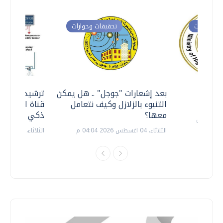
ت وحوارات
تحقيقات وحوارات
معي ..
بعد إشعارات "جوجل" .. هل يمكن
ترشيدا للمياه
التنبوء بالزلازل وكيف نتعامل
قناة السويس 
معها؟
ذكي بالطاقة
الثلاثاء، 04 اغسطس 2026 04:04 م
الثلاثاء، 14 يوليو 2026 06:11 م