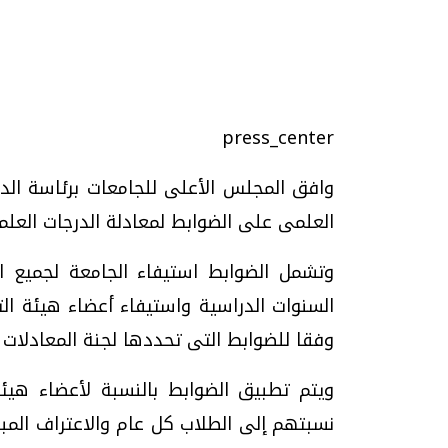
تحقيقات وحوارات
press_center
وافق المجلس الأعلى للجامعات برئاسة الدكت
العلمى على الضوابط لمعادلة الدرجات العلمي
وتشمل الضوابط استيفاء الجامعة لجميع
موجات الطقس الساخنة.. لماذا تحدث وكيف
فيديو.. الإعلام الر
نواجهها؟
وتحديات هائلة
السنوات الدراسية واستيفاء أعضاء هيئة ا
الخميس، 23 يوليو 2026 05:18 م
الخميس، 30 يوليو 2026 01:09 م
وفقا للضوابط التى تحددها لجنة المعادلات
ويتم تطبيق الضوابط بالنسبة لأعضاء هيئة
نسبتهم إلى الطلاب كل عام والاعتراف المبد