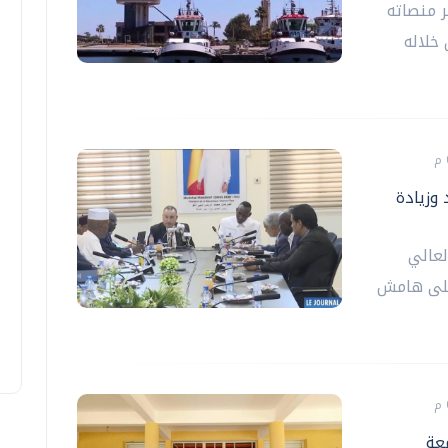
ر منصاته
خلاله
 وزيادة
لعالي
 على هامش
عة