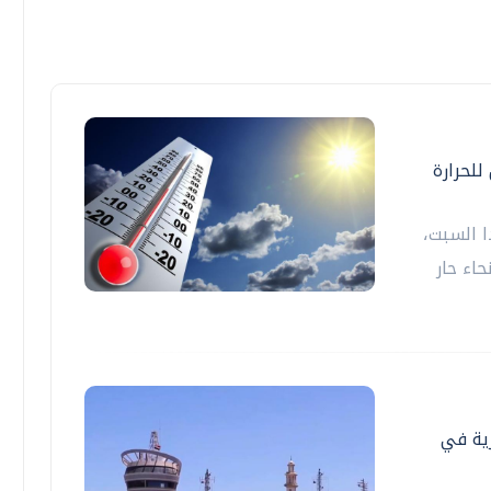
للحرارة
ا السبت،
اء حار
رية في