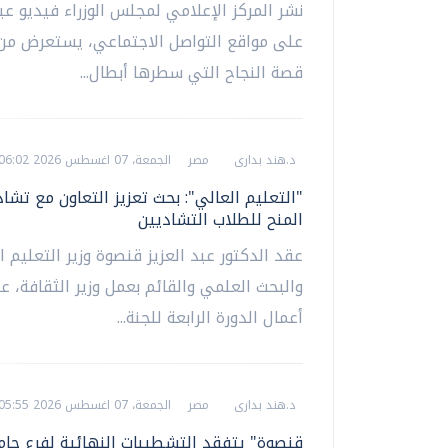
نشر المركز الإعلامي لمجلس الوزراء فيديو عب
على مواقع التواصل الاجتماعي، يستعرض من 
قصة النجاح التي سطرها أبطال...
د.هند بدارى
مصر
الجمعة، 07 اغسطس 2026 06:02 م
"التعليم العالي": بحث تعزيز التعاون مع تشاد
المنح للطلاب التشاديين
عقد الدكتور عبد العزيز قنصوة وزير التعليم ا
والبحث العلمي والقائم بعمل وزير الثقافة،
أعمال الدورة الرابعة للجنة...
د.هند بدارى
مصر
الجمعة، 07 اغسطس 2026 05:55 م
قنصوة" يتفقد التشطيبات النهائية لفرع جام