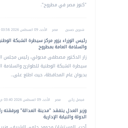
"كنوز مصر في مطروح".
شيرين حسين
مصر
الأحد، 09 اغسطس 2026 03:58 م
رئيس الوزراء يزور مركز سيطرة الشبكة الوطني
والسلامة العامة بمطروح
زار الدكتور مصطفى مدبولي، رئيس مجلس الوز
سيطرة الشبكة الوطنية للطوارئ والسلامة ال
بديوان عام المحافظة، حيث اطلع على...
فيصل زكي
مصر
الأحد، 09 اغسطس 2026 03:40 م
وزير العدل يتفقد "مدينة العدالة" وبرفقته ر
الدولة والنيابة الإدارية
أجرى المستشار/ محمود حلمي الشريف، وزير 