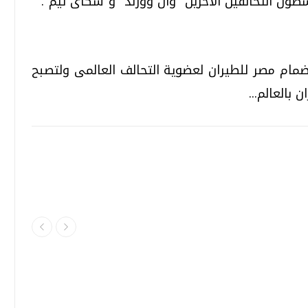
طول التحالفين الآخرين "وان وورلد" و"سكاى تيم".
ضمام مصر للطيران لعضوية التحالف العالمى ولتصبح