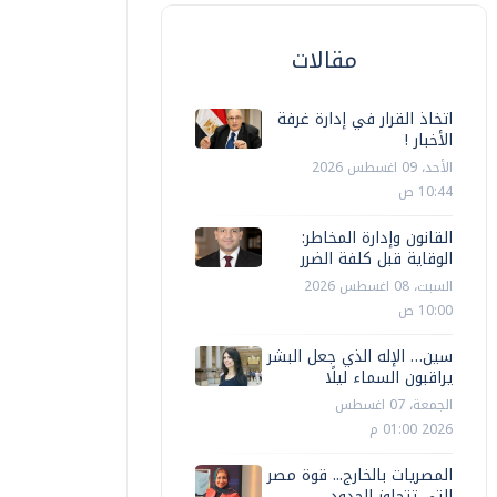
مقالات
اتخاذ القرار في إدارة غرفة
الأخبار !
الأحد، 09 اغسطس 2026
10:44 ص
القانون وإدارة المخاطر:
الوقاية قبل كلفة الضرر
السبت، 08 اغسطس 2026
10:00 ص
سين… الإله الذي جعل البشر
يراقبون السماء ليلًا
الجمعة، 07 اغسطس
2026 01:00 م
المصريات بالخارج... قوة مصر
التي تتجاوز الحدود