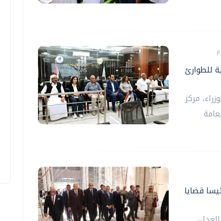
ة للطوارئ
راء، مركز
عامة
ئيسا قضايا
العدل،