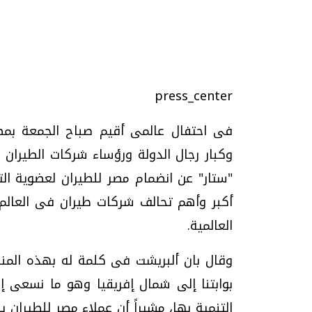
تحقيقات وحوارات
press_center
فى احتفال عالمى أقيم صباح الجمعة بمط
وكبار رجال الدولة ورؤساء شركات الطيران ا
"ستار" عن انضمام مصر للطيران لعضوية ال
يف
فيديو.. الإعلام الرقمي.. تقنيات واعدة
دليلك للتنسيق الجا
وتحديات هائلة
وإجابات
العالمية.
الخميس، 30 يوليو 2026 01:09 م
السبت، 01 اغسطس 2026 10:25 ص
وقال بان ألبريشت فى كلمة له بهذه المن
بوابتنا إلى شمال إفريقيا وهو ما نسعى إل