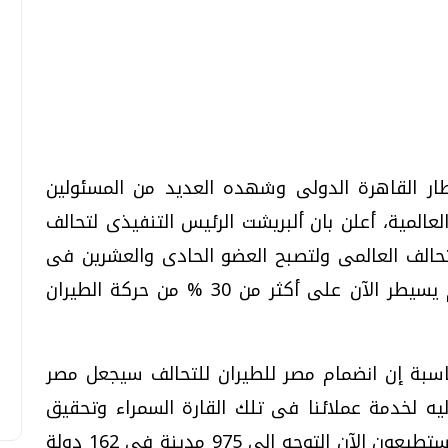
تحقيقات وحوارات
تحقيقات وحوارات
ار القاهرة الدولى وشهده العديد من المسئولين
لعالمية، أعلن بان ألبريشت الرئيس التنفيذى لتحالف
تحالف العالمى ولتصبح العضو الحادى والعشرين فى
أكبر وأهم تحالف شركات طيران فى العالم يسيطر الآن على أكثر من 30 % من حركة الطيران
معي .. تساؤلات
بعد إشعارات "جوجل" .. هل يمكن التنبوء
بالزلازل وكيف نتعامل معها؟
الثلاثاء، 04 اغسطس 2026 04:04 م
اسبة إن انضمام مصر للطيران للتحالف سيجعل مصر
يه لخدمة عملائنا فى تلك القارة السمراء وتحقيق
التنمية بها، مشيراً أن عملاء مصر للطيران يستطيعون الآن التوجه إلى 975 مدينة فى 162 دولة