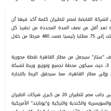
الشركة القابضة لمصر للطيران كلمة أكد فيها أن
ة تعد أقل من نصف المدة المحددة من تنفيذ كل
الشروط التى طالب بها التحالف، والتى وصلت إلى 75 مطلبا رئيسيا ضمت 480 شرطا من خلال
لف "ستار" سيجعل من مطار القاهرة نقطة محورية
مهمة خاصة بعد تشغيل مبنى الركاب رقم 3، حيث سيكون محطة تجميع وتوزيع وربط لشبكة
إلى مطار القاهرة، مما سيحقق الربط بالتجارة
جدير بالذكر أن تحالف ستار العالمى يضم إلى جانب مصر للطيران 20 من كبرى شركات الطيران
السويسرية والكندية والتركية و"يونايتد" الأمريكية