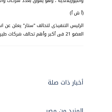
والنيوزيلاندية"، وهو يفوق بعدد شركات وأس
(أ ش أ)
الرئيس التنفيذى لتحالف "ستار" يعلن عن ان
العضو 21 فى أكبر وأهم تحالف شركات طيران بالعالم...
أخبار ذات صلة
المزيد من مصر