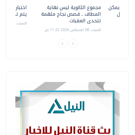
 .. هل يمكن
مجموع الثانوية ليس نهاية
اختبارات القد
ف نتعامل
المطاف .. قصص نجاح ملهمة
يتم تنظيمها 
تتحدى العقبات
السبت، 18 يوليو 2026 09:22 ص
السبت، 08 اغسطس 2026 11:22 ص