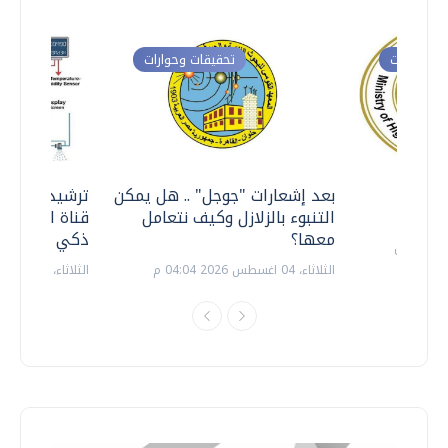
ت وحوارات
تحقيقات وحوارات
معي ..
بعد إشعارات "جوجل" .. هل يمكن
ترشيدا للمياه
التنبوء بالزلازل وكيف نتعامل
قناة السويس 
معها؟
ذكي بالطاقة
الثلاثاء، 04 اغسطس 2026 04:04 م
الثلاثاء، 14 يوليو 2026 06:11 م