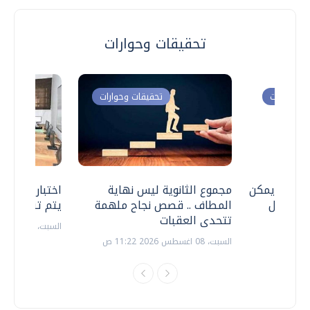
تحقيقات وحوارات
ت وحوارات
تحقيقات وحوارات
 .. هل يمكن
مجموع الثانوية ليس نهاية
اختبارات القد
ف نتعامل
المطاف .. قصص نجاح ملهمة
يتم تنظيمها 
تتحدى العقبات
السبت، 18 يوليو 2026 09:22 ص
السبت، 08 اغسطس 2026 11:22 ص