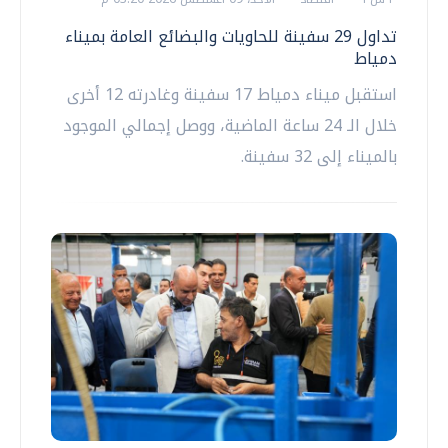
تداول 29 سفينة للحاويات والبضائع العامة بميناء
دمياط
استقبل ميناء دمياط 17 سفينة وغادرته 12 أخرى
خلال الـ 24 ساعة الماضية، ووصل إجمالي الموجود
بالميناء إلى 32 سفينة.