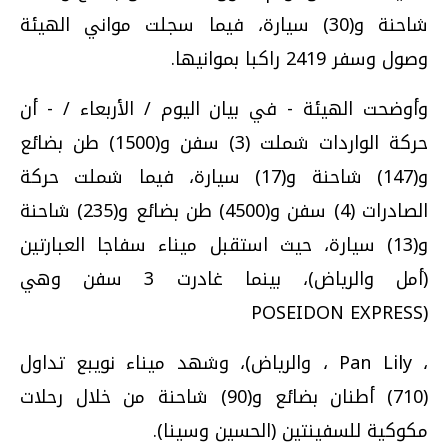
شاحنة و(30) سيارة، فيما سجلت مواني الهيئة
وصول وسفر 2419 راكبا بموانيها.
وأوضحت الهيئة - في بيان اليوم / الأربعاء / - أن
حركة الواردات شملت (3) سفن و(1500) طن بضائع
و(147) شاحنة و(17) سيارة، فيما شملت حركة
الصادرات (4) سفن و(4500) طن بضائع و(235) شاحنة
و(13) سيارة، حيث استقبل ميناء سفاجا العبارتين
(أمل والرياض)، بينما غادرت 3 سفن وهي
(POSEIDON EXPRESS
، Pan Lily ، والرياض)، وشهد ميناء نويبع تداول
(710) أطنان بضائع و(90) شاحنة من خلال رحلات
مكوكية للسفينتين (الحسين وسينا).